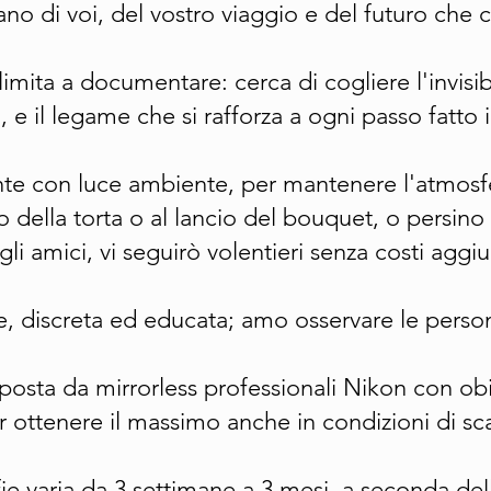
no di voi, del vostro viaggio e del futuro che c
limita a documentare: cerca di cogliere l'invisi
a, e il legame che si rafforza a ogni passo fatto
te con luce ambiente, per mantenere l'atmosf
lio della torta o al lancio del bouquet, o persino
gli amici, vi seguirò volentieri senza costi aggiun
, discreta ed educata; amo osservare le persone 
osta da mirrorless professionali Nikon con obi
 ottenere il massimo anche in condizioni di sca
e varia da 3 settimane a 3 mesi, a seconda dell