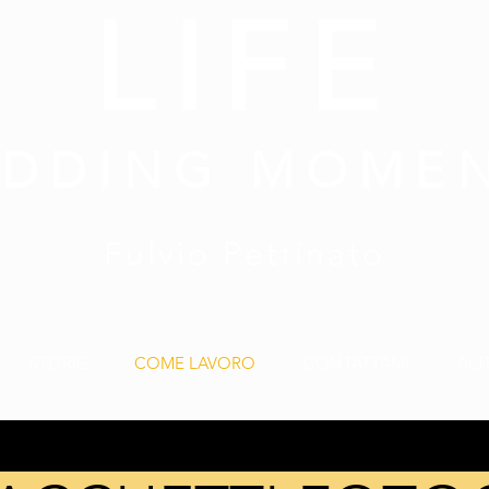
LIFE
DDING MOME
Fulvio Pettinato
STORIE
COME LAVORO
CONTATTAMI
ALT