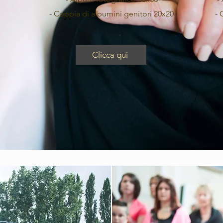
- Coppia di albumini genitori 20x20
- 
Clicca qui