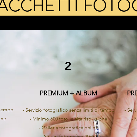
 PACCHETTI FOTO
2
PREMIUM + ALBUM
PR
i tempo
- Servizio fotografico senza limiti di tempo
- Serv
one
- Minimo 600 foto in alta risoluzione
- 
- Galleria fotografica online
- Album fotografico 30x30
-