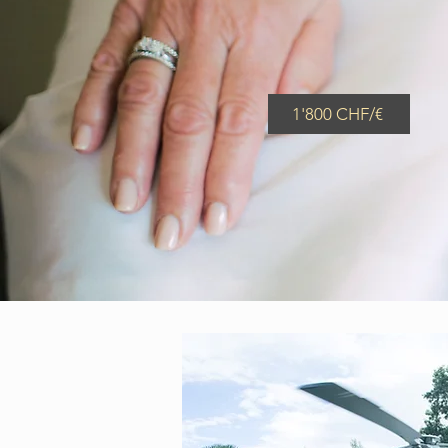
1'800 CHF/€